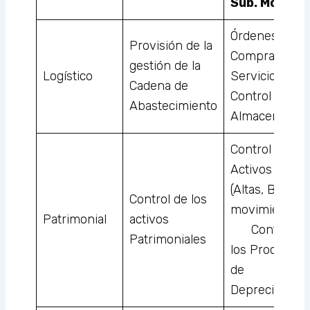
Sub. Módulo
Órdenes de
Provisión de la
Compra,
gestión de la
Logístico
Servicio·
Cadena de
Control de los
Abastecimiento
Almacenes
Control de los
Activos Fijos
(Altas, Bajas,
Control de los
movimientos)
Patrimonial
activos
Control de
Patrimoniales
los Procesos
de
Depreciación