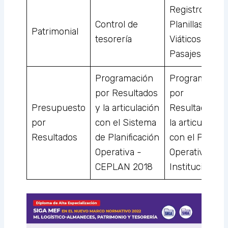
Registro de
Control de
Planillas y
Patrimonial
tesorería
Viáticos y
Pasajes
Programación
Programación
por Resultados
por
Presupuesto
y la articulación
Resultados y
por
con el Sistema
la articulación
Resultados
de Planificación
con el Plan
Operativa -
Operativo
CEPLAN 2018
Institucional