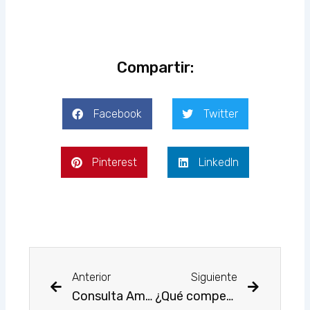
Compartir:
Facebook
Twitter
Pinterest
LinkedIn
Prev
Next
Anterior
Siguiente
Consulta Amigable SIAF – MEF (Seguimiento de la Ejecución Presupuestal)
¿Qué competencias son requeridas para el examen de Certificación ante OSCE?