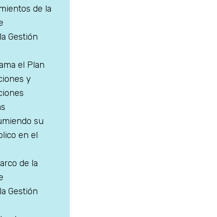
mientos de la
e
la Gestión
rama el Plan
ciones y
ciones
as
sumiendo su
lico en el
arco de la
e
la Gestión