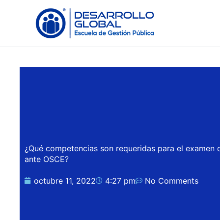
Skip
to
content
¿Qué competencias son requeridas para el examen d
ante OSCE?
octubre 11, 2022
4:27 pm
No Comments