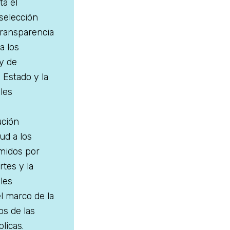
ta el
selección
transparencia
a los
ey de
 Estado y la
les
ución
ud a los
midos por
rtes y la
les
l marco de la
ios de las
licas.