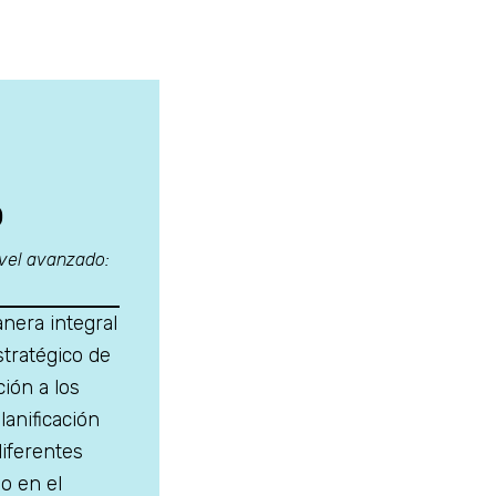
o
vel avanzado:
nera integral
tratégico de
ción a los
anificación
diferentes
o en el