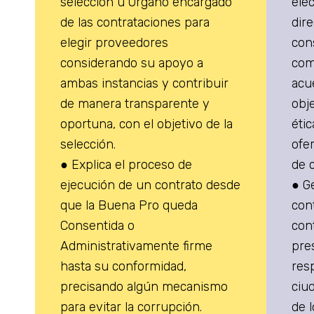
selección u Órgano encargado
elec
de las contrataciones para
dire
elegir proveedores
cons
considerando su apoyo a
com
ambas instancias y contribuir
acu
de manera transparente y
obje
oportuna, con el objetivo de la
étic
selección.
ofe
● Explica el proceso de
de 
ejecución de un contrato desde
● G
que la Buena Pro queda
cont
Consentida o
con
Administrativamente firme
pre
hasta su conformidad,
res
precisando algún mecanismo
ciu
para evitar la corrupción.
de 