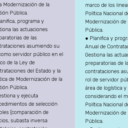
la Modernización de la
marco de los linea
tión Pública.
Política Nacional d
lanifica, programa y
Modernización de 
tiona las actuaciones
Pública.
paratorias de las
● Planifica y prog
trataciones asumiendo su
Anual de Contrata
 como servidor público en el
Gestiona las actua
co de la Ley de
preparatorias de l
trataciones del Estado y la
contrataciones a
ítica de Modernización de la
rol de servidor púb
tión Pública.
área de logística y
estiona y ejecuta
considerando el m
cedimientos de selección
Política Nacional d
ples (comparación de
Modernización de 
cios, subasta inversa
Pública.