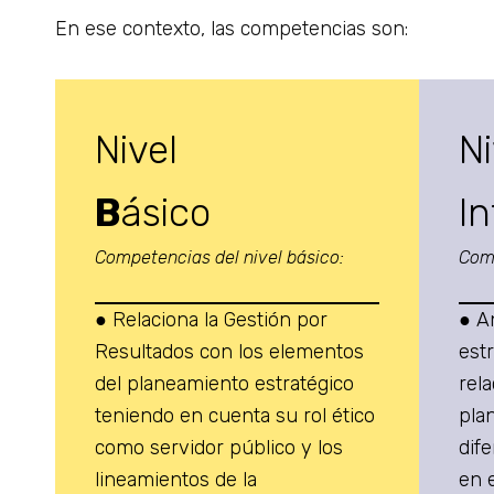
En ese contexto, las competencias son:
Nivel
Ni
B
ásico
I
Competencias del nivel básico:
Comp
● Relaciona la Gestión por
● A
Resultados con los elementos
est
del planeamiento estratégico
rel
teniendo en cuenta su rol ético
plan
como servidor público y los
dif
lineamientos de la
en 