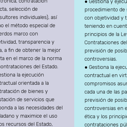
trónica, contratación
● Gestiona y ejecu
cta, selección de
procedimiento de 
ultores individuales), así
con objetividad y 
o el método especial de
teniendo en cuent
erdos marco con
principios de la L
tividad, transparencia y
Contrataciones del
a, a fin de obtener la mejor
previsión de posib
rta en el marco de la norma
controversias.
contrataciones del Estado.
● Gestiona la ejec
estiona la ejecución
contractual en virt
ractual orientada a la
compromisos asu
tratación de bienes y
cada una de las pa
stación de servicios que
previsión de posib
ponda a las necesidades del
controversias en e
dadano y maximice el uso
ética y los princip
los recursos del Estado,
contrataciones púb