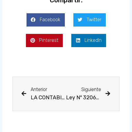
Compartir:
Facebook
Twitter
Pinterest
LinkedIn
Prev
Next
Anterior
Siguiente
LA CONTABILIDAD GUBERNAMENTAL EN EL SECTOR PÚBLICO: UN PILAR PARA LA TRANSPARENCIA Y LA EFICACIA
Ley Nº 32069, Ley General de Contrataciones Públicas y su Reglamento