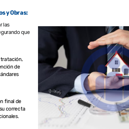
s y Obras:
r las
segurando que
tratación,
ención de
stándares
n final de
su correcta
cionales.