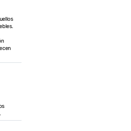
uellos
ebles.
ón
lecen
os
.