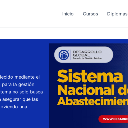
Inicio
Cursos
Diplomas
lecido mediante el
 para la gestión
istema no solo busca
n asegurar que las
moviendo una