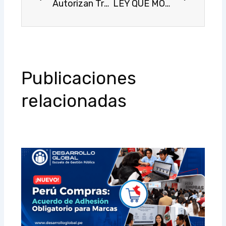
Autorizan Transferencia de Partidas en el Presupuesto del Sector Público para el Año Fiscal 2021 a favor de diversos Gobiernos Locales
LEY QUE MODIFICA EL DECRETO LEGISLATIVO 1252, DECRETO LEGISLATIVO QUE CREA EL SISTEMA NACIONAL DE PROGRAMACIÓN MULTIANUAL Y GESTIÓN DE INVERSIONES
Publicaciones
relacionadas