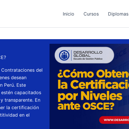
Inicio
Cursos
Diplomas
CE?
s Contrataciones del
ienes desean
n Perú. Este
 estén capacitados
 y transparente. En
r la certificación
itividad en el