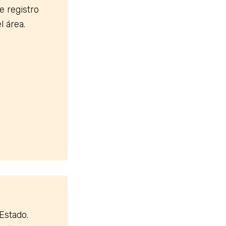
e registro
l área.
Estado.