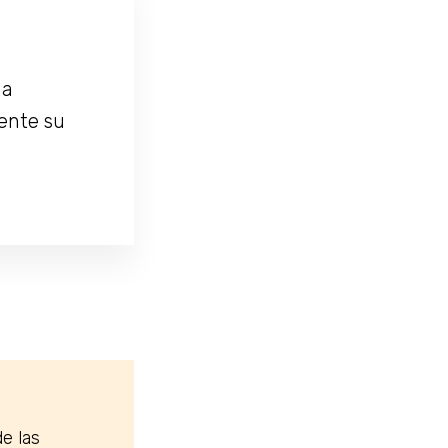
na
mente su
e las