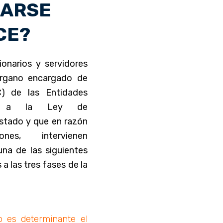
CARSE
CE?
onarios y servidores
órgano encargado de
C) de las Entidades
as a la Ley de
stado y que en razón
es, intervienen
na de las siguientes
 a las tres fases de la
o es determinante el