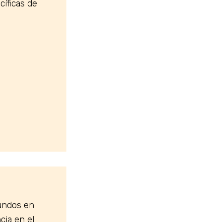
íficas de
fundos en
cia en el