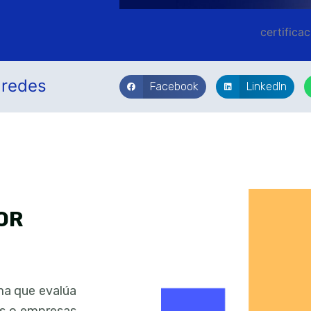
certifica
 redes
Facebook
LinkedIn
OR
ema que evalúa