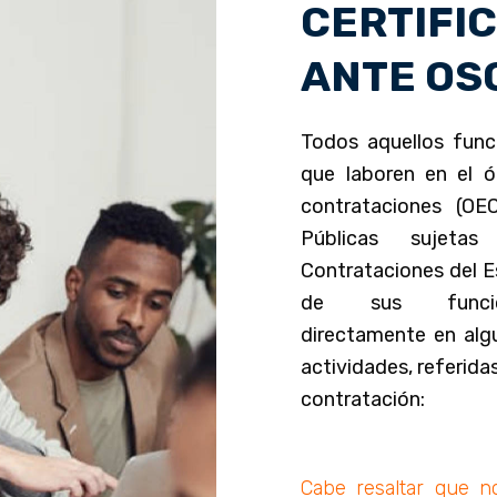
CERTIFI
ANTE OS
Todos aquellos funci
que laboren en el 
contrataciones (OE
Públicas sujet
Contrataciones del E
de sus funcion
directamente en algu
actividades, referidas
contratación:
Cabe resaltar que n