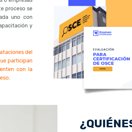
as o empresas
ste proceso se
 cada uno con
capacitación y
rataciones del
que participan
enten con la
eso.
¿QUIÉNE