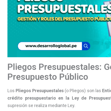
Pliegos Presupuestales: Ge
Presupuesto Público
Los
Pliegos Presupuestales
(o Pliegos) son las
Enti
crédito presupuestario en la Ley de Presupues
supresión se realiza mediante Ley.