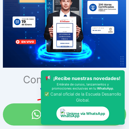
X
Conversemos por
¡Recibe nuestras novedades!
Entérate de cursos, lanzamientos y
WhatsApp
promociones exclusivas en tu
WhatsApp
.
Canal oficial de la Escuela Desarrollo
Global.
949 329 563
Unirme vía WhatsApp