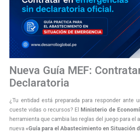
Nueva Guía MEF: Contrata
Declaratoria
¿Tu entidad está preparada para responder ante u
cueste vidas o recursos? El
Ministerio de Economí
herramienta que cambia las reglas del juego para el 
nueva
«Guía para el Abastecimiento en Situación 